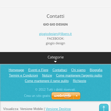
Contatti
GIO GIO DESIGN
giogiode
sign@lib
ero.it
FACEBOOK:
giogio design
Categorie
Homepage
Eventi e Fiere
Contattaci
Chi siamo
Biografia
Termini e Condizioni
Notizie
Come mantenere l'argento pulito
Come mantenere il rame pulito
Richieste
© 2012 Tutti i diritti riservati.
Crea un sito gratis
Visualizza:
Versione Mobile
|
Versione Desktop