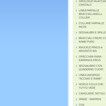
OROLOGIO IN ACCIAI
CRISTALO
LINEA FARFALLE
BRACCIALI,ANELLI,
COLLIER
COLLANE FARFALLE
INCISI
SEGNALIBRI E SPILLE
BRACCIALI CREATI C
RAME PURO
KNUCKLE RINGS in
ARGENTO 925
ORECCHINI RANA -
EARRINGS FROG
SEGNALIBRO CON
QUADERNO CUOIO
LINEA UNIVERSO
"ACCIAIO E RAME"
HORUS COLUI CHE
TUTTO VEDE
CAVIGLIERE TATTOO
SPADE - SWORDS
TITA