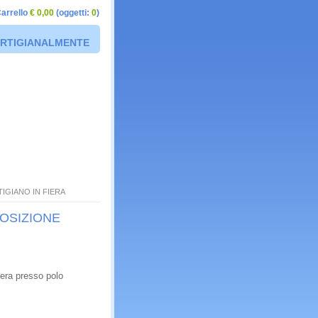
arrello
€ 0,00
(oggetti:
0
)
 ARTIGIANALMENTE
TIGIANO IN FIERA
POSIZIONE
iera presso polo