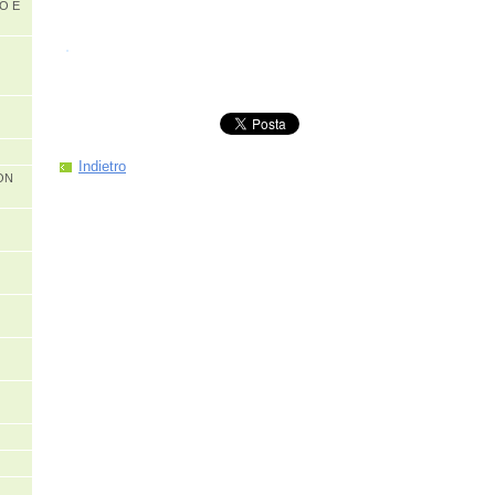
O E
Indietro
ON