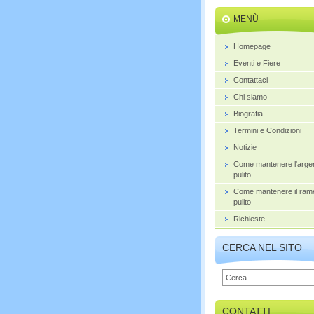
MENÙ
Homepage
Eventi e Fiere
Contattaci
Chi siamo
Biografia
Termini e Condizioni
Notizie
Come mantenere l'arge
pulito
Come mantenere il ram
pulito
Richieste
CERCA NEL SITO
CONTATTI