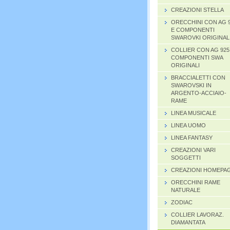
CREAZIONI STELLA
ORECCHINI CON AG 
E COMPONENTI
SWAROVKI ORIGINAL
COLLIER CON AG 925
COMPONENTI SWA
ORIGINALI
BRACCIALETTI CON
SWAROVSKI IN
ARGENTO-ACCIAIO-
RAME
LINEA MUSICALE
LINEA UOMO
LINEA FANTASY
CREAZIONI VARI
SOGGETTI
CREAZIONI HOMEPA
ORECCHINI RAME
NATURALE
ZODIAC
COLLIER LAVORAZ.
DIAMANTATA