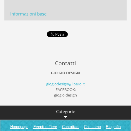
Informazioni base
Contatti
GIO GIO DESIGN
giogiode
sign@lib
ero.it
FACEBOOK:
giogio design
Categorie
Homepage
Eventi e Fiere
Contattaci
Chi siamo
Biografia