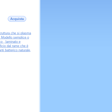
Acquista
struttura che si plasma
. Modello semplice o
co , laminato e
icio dal rame che è
nti batterico naturale,