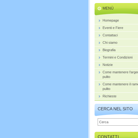
MENÙ
Homepage
Eventi e Fiere
Contattaci
Chi siamo
Biografia
Termini e Condizioni
Notizie
Come mantenere l'arge
pulito
Come mantenere il ram
pulito
Richieste
CERCA NEL SITO
CONTATTI