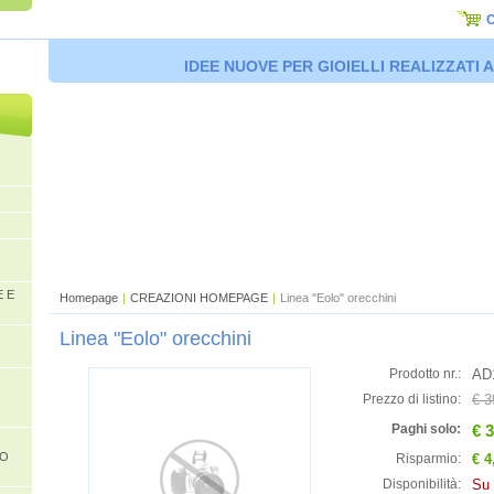
C
IDEE NUOVE PER GIOIELLI REALIZZATI
E E
Homepage
|
CREAZIONI HOMEPAGE
|
Linea "Eolo" orecchini
Linea "Eolo" orecchini
AD
Prodotto nr.:
€ 3
Prezzo di listino:
€ 
Paghi solo:
 O
€ 4
Risparmio:
Su 
Disponibilità: