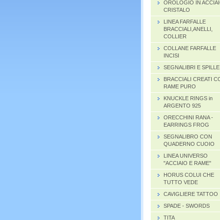
OROLOGIO IN ACCIAI
CRISTALO
LINEA FARFALLE
BRACCIALI,ANELLI,
COLLIER
COLLANE FARFALLE
INCISI
SEGNALIBRI E SPILLE
BRACCIALI CREATI C
RAME PURO
KNUCKLE RINGS in
ARGENTO 925
ORECCHINI RANA -
EARRINGS FROG
SEGNALIBRO CON
QUADERNO CUOIO
LINEA UNIVERSO
"ACCIAIO E RAME"
HORUS COLUI CHE
TUTTO VEDE
CAVIGLIERE TATTOO
SPADE - SWORDS
TITA