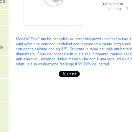
O E
Nr. oggetti in
1
deposito:
Modello"Eolo" anche per collier ed orecchini pezzi unici per la loro 
ogni volta che vengono modellati con metodo totalmente artigianale
ON
con pepite saldate con ag 925. Struttura in rame naturale antibatteri
diamantato. Sono da indossare in qualsisasi momento traendo benef
anti allergico , essendo l'unico metallo che non è una lega, ed è un a
infatti la sua ossidazione respinge il 99,99% dei batteri.