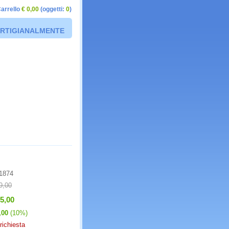
arrello
€ 0,00
(oggetti:
0
)
 ARTIGIANALMENTE
1874
9,00
35,00
,00
(10%)
richiesta