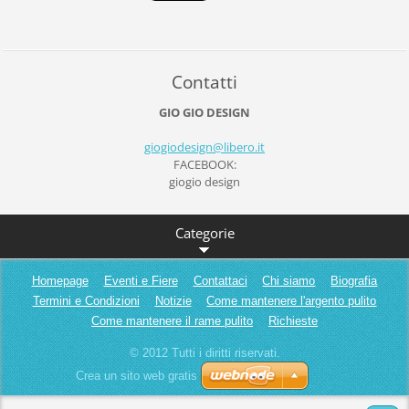
Contatti
GIO GIO DESIGN
giogiode
sign@lib
ero.it
FACEBOOK:
giogio design
Categorie
Homepage
Eventi e Fiere
Contattaci
Chi siamo
Biografia
Termini e Condizioni
Notizie
Come mantenere l'argento pulito
Come mantenere il rame pulito
Richieste
© 2012 Tutti i diritti riservati.
Crea un sito web gratis