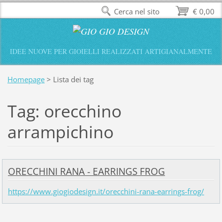
Cerca nel sito
€ 0,00
IDEE NUOVE PER GIOIELLI REALIZZATI ARTIGIANALMENTE
Homepage
>
Lista dei tag
Tag: orecchino
arrampichino
ORECCHINI RANA - EARRINGS FROG
https://www.giogiodesign.it/orecchini-rana-earrings-frog/