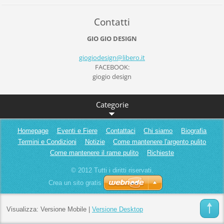
Contatti
GIO GIO DESIGN
giogiode
sign@lib
ero.it
FACEBOOK:
giogio design
Categorie
Homepage
Eventi e Fiere
Contattaci
Chi siamo
Biografia
Termini e Condizioni
Notizie
Come mantenere l'argento pulito
Come mantenere il rame pulito
Richieste
© 2012 Tutti i diritti riservati.
Crea un sito gratis
Visualizza:
Versione Mobile
|
Versione Desktop